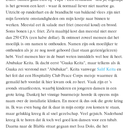
is het gewoon een keet - waar ik normaal liever niet naartoe ga.
Uitzicht op runderhart en de brandlucht van bakkend vlees zijn niet
mijn favoriete omstandigheden om mijn kostje naar binnen te
werken. Meestal eet ik salade met friet (meestal koud) en brood.
Soms bonen i.p.v. friet. Zo'n maaltijd kost dan meestal niet meer
dan 250 CFA (een halve dollar). Ik ontmoet zoveel mensen dat het
moeilijk is om namen te onthouden. Namen zijn ook moeilijker te
onthouden als je ze nog nooit gehoord (laat staan gezien/gelezen)
hebt. Veel mensen hier in de buurt weten inmiddels wel hoe ik heet.
Abubakar Keita. Ik dacht eerst "Guaka Keita", maar telkens als ik
Guaka zei verstond met "Abubakar". Keita vanwege
Salif Keita
en
het feit dat een Hospitality Club Peace Corps meisje waarmee ik
gemaild heb voordat ik hier kwam ook zo heet. Vaak zijn er 's
avonds straatfeesten, waarbij kinderen en jongeren dansen in een
grote kring. Dankzij het vinnige buurmeisje hoorde ik opeens mijn
naam over de installatie klinken. En moest ik dus ook die grote kring
in. Ik was even bang dat ik daar in mijn eentje zou komen te staan,
maar gelukkig kreeg ik al snel gezelschap. Veel gejuich. Naderhand
kreeg ik te horen dat ik toch wel goed kon dansen voor een tubab.
Daarna naar de Blabla straat gegaan met Issa Dolo, die het