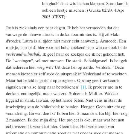
Ich glaub' dass wird schon klappen. Sonst kan ik
ook een beetje mischen :) Guaka 02:20, 4 Apr
2005 (CEST)
Josh is ziek sinds een paar dagen. Ik heb het vermoeden dat dat
vanwege de nieuwe airco's in de kantoorruimtes is. Hij zit vlak
d'ronder. Laura is al tijden niet meer echt aanwezig. Armoede. Een
meisje, jaar of 4, hier voor het huis, zoekend naar wat dan ook in de
verbrandvuilnisbak
. Ik geef haar de koekjes die ik net gekocht heb.
De "woningen", vol met mensen. De stank. Schuldgevoel. Is het gek
dat iedereen hier weg wil? Uit deze hel op aarde. Verdonk: "Deze
mensen kiezen er zelf voor de uitspraak in Nederland af te wachten.
Maar het beleid is gericht op terugkeer. Opvang geeft verkeerde
signalen en valse hoop naar betrokkenen"
[1]
.
Ik probeer me in te
denken, onmogelijk, maar wat zou
ik
doen als Mali-er. Wakker
liggend in stank, lawaai, op het harde beton. Niet eens in staat de
inschrijving van de bibliotheek te betalen. Honger. Geen uitzicht op
verandering. En wat doe ik? Ik ben hier 2 maanden. En blijf hier nog
2 maanden. Ik doe mijn ding. Het project is oke, maar wat het nou
echt wezenlijk verandert hier. Geen idee. Het verbeteren van
informatie en communicatie zorgt er niet opeens voor dat mensen