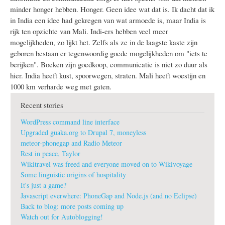
minder honger hebben. Honger. Geen idee wat dat is. Ik dacht dat ik
in India een idee had gekregen van wat armoede is, maar India is
rijk ten opzichte van Mali. Indi-ers hebben veel meer
mogelijkheden, zo lijkt het. Zelfs als ze in de laagste kaste zijn
geboren bestaan er tegenwoordig goede mogelijkheden om "iets te
berijken". Boeken zijn goedkoop, communicatie is niet zo duur als
hier. India heeft kust, spoorwegen, straten. Mali heeft woestijn en
1000 km verharde weg met gaten.
Recent stories
WordPress command line interface
Upgraded guaka.org to Drupal 7, moneyless
meteor-phonegap and Radio Meteor
Rest in peace, Taylor
Wikitravel was freed and everyone moved on to Wikivoyage
Some linguistic origins of hospitality
It's just a game?
Javascript everwhere: PhoneGap and Node.js (and no Eclipse)
Back to blog: more posts coming up
Watch out for Autoblogging!