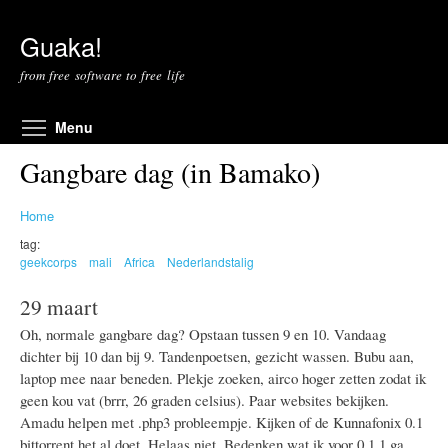
Skip to main content
Guaka!
from free software to free life
Toggle menu visibility
Menu
Gangbare dag (in Bamako)
Home
tag:
geekcorps
mali
Africa
Nederlandstalig
29 maart
Oh, normale gangbare dag? Opstaan tussen 9 en 10. Vandaag
dichter bij 10 dan bij 9. Tandenpoetsen, gezicht wassen. Bubu aan,
laptop mee naar beneden. Plekje zoeken, airco hoger zetten zodat ik
geen kou vat (brrr, 26 graden celsius). Paar websites bekijken.
Amadu helpen met .php3 probleempje. Kijken of de Kunnafonix 0.1
bittorrent het al doet. Helaas niet. Bedenken wat ik voor 0.1.1 ga