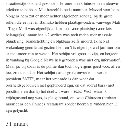
straatfeestje ook had gevonden. Jerome bleek intussen een nieuwe
telefoon te hebben. Met hetzelfde oude nummer. Mazzel voor hem.
Volgens hem zat er meer achter afgelopen zondag, bij de grote
rellen die er hier in Bamako hebben plaatsgevonden, vanwege Mali
- Togo. Mali was eigenlijk al kansloos voor plaatsing (voor iets
belangrijks), maar het 1-2 verlies was toch reden voor massale
plundering, brandstichting en blijkbaar zelfs moord. Ik heb al
wekenlang geen krant gezien hier, en 't is eigenlijk wel jammer om
er niet meer van te weten. Het schijnt vrij groot te zijn, en hetgeen
ik vandaag bij Google News heb gevonden was niet erg informatief.
Maar ja, blijkbaar is de politie dan toch nog ergens goed voor, af en
toe, zo nu en dan. Het schijnt dat er grote onvrede is over de
president "ATT", maar het vreemde is dan weer dat
overheidsgebouwen niet geplunderd zijn, en dat vooral bars (met
prostitutie en drank) het doelwit waren.
Eden Park
, waar ik
vrijdagavond nog was, is platgebrand, en twee Chinezen (probeer
maar eens een Chinees restaurant zonder hoeren te vinden hier...)
zijn gelyncht.
31 maart