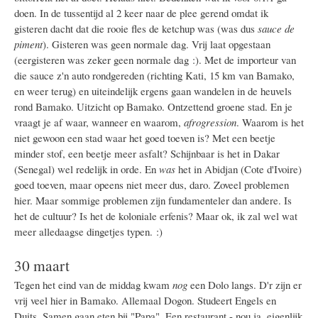
doen. In de tussentijd al 2 keer naar de plee gerend omdat ik
gisteren dacht dat die rooie fles de ketchup was (was dus
sauce de
piment
). Gisteren was geen normale dag. Vrij laat opgestaan
(eergisteren was zeker geen normale dag :). Met de importeur van
die sauce z'n auto rondgereden (richting Kati, 15 km van Bamako,
en weer terug) en uiteindelijk ergens gaan wandelen in de heuvels
rond Bamako. Uitzicht op Bamako. Ontzettend groene stad. En je
vraagt je af waar, wanneer en waarom,
afrogression
. Waarom is het
niet gewoon een stad waar het goed toeven is? Met een beetje
minder stof, een beetje meer asfalt? Schijnbaar is het in Dakar
(Senegal) wel redelijk in orde. En
was
het in Abidjan (Cote d'Ivoire)
goed toeven, maar opeens niet meer dus, daro. Zoveel problemen
hier. Maar sommige problemen zijn fundamenteler dan andere. Is
het de cultuur? Is het de koloniale erfenis? Maar ok, ik zal wel wat
meer alledaagse dingetjes typen. :)
30 maart
Tegen het eind van de middag kwam
nog
een Dolo langs. D'r zijn er
vrij veel hier in Bamako. Allemaal Dogon. Studeert Engels en
Duits. Samen gaan eten bij "Papa". Een restaurant - nou ja, eigenlijk