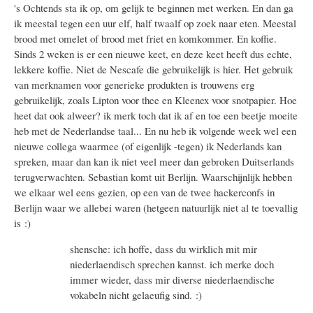
's Ochtends sta ik op, om gelijk te beginnen met werken. En dan ga
ik meestal tegen een uur elf, half twaalf op zoek naar eten. Meestal
brood met omelet of brood met friet en komkommer. En koffie.
Sinds 2 weken is er een nieuwe keet, en deze keet heeft dus echte,
lekkere koffie. Niet de Nescafe die gebruikelijk is hier. Het gebruik
van merknamen voor generieke produkten is trouwens erg
gebruikelijk, zoals Lipton voor thee en Kleenex voor snotpapier. Hoe
heet dat ook alweer? ik merk toch dat ik af en toe een beetje moeite
heb met de Nederlandse taal... En nu heb ik volgende week wel een
nieuwe collega waarmee (of eigenlijk -tegen) ik Nederlands kan
spreken, maar dan kan ik niet veel meer dan gebroken Duitserlands
terugverwachten. Sebastian komt uit Berlijn. Waarschijnlijk hebben
we elkaar wel eens gezien, op een van de twee hackerconfs in
Berlijn waar we allebei waren (hetgeen natuurlijk niet al te toevallig
is :)
shensche: ich hoffe, dass du wirklich mit mir
niederlaendisch sprechen kannst. ich merke doch
immer wieder, dass mir diverse niederlaendische
vokabeln nicht gelaeufig sind. :)