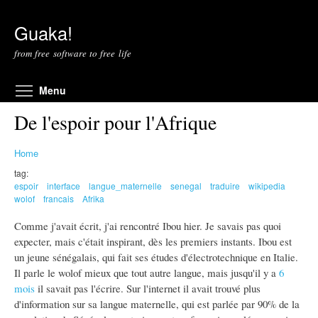
Skip to main content
Guaka!
from free software to free life
Toggle menu visibility
Menu
De l'espoir pour l'Afrique
Home
tag:
espoir
interface
langue_maternelle
senegal
traduire
wikipedia
wolof
francais
Afrika
Comme j'avait écrit, j'ai rencontré Ibou hier. Je savais pas quoi
expecter, mais c'était inspirant, dès les premiers instants. Ibou est
un jeune sénégalais, qui fait ses études d'électrotechnique en Italie.
Il parle le wolof mieux que tout autre langue, mais jusqu'il y a
6
mois
il savait pas l'écrire. Sur l'internet il avait trouvé plus
d'information sur sa langue maternelle, qui est parlée par 90% de la