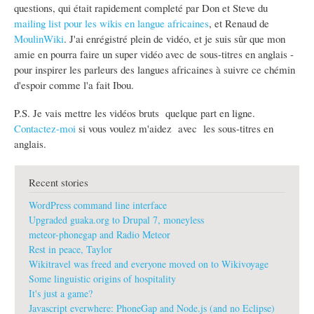
questions, qui était rapidement completé par Don et Steve du
mailing list pour les wikis en langue africaines
, et Renaud de
MoulinWiki
. J'ai enrégistré plein de vidéo, et je suis sûr que mon
amie en pourra faire un super vidéo avec de sous-titres en anglais -
pour inspirer les parleurs des langues africaines à suivre ce chémin
d'espoir comme l'a fait Ibou.
P.S. Je vais mettre les vidéos bruts quelque part en ligne.
Contactez-moi
si vous voulez m'aidez avec les sous-titres en
anglais.
Recent stories
WordPress command line interface
Upgraded guaka.org to Drupal 7, moneyless
meteor-phonegap and Radio Meteor
Rest in peace, Taylor
Wikitravel was freed and everyone moved on to Wikivoyage
Some linguistic origins of hospitality
It's just a game?
Javascript everwhere: PhoneGap and Node.js (and no Eclipse)